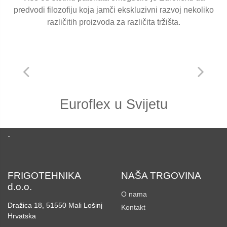
predvodi filozofiju koja jamči ekskluzivni razvoj nekoliko
različitih proizvoda za različita tržišta.
Euroflex u Svijetu
.
FRIGOTEHNIKA
NAŠA TRGOVINA
d.o.o.
O nama
Dražica 18, 51550 Mali Lošinj
Kontakt
Hrvatska