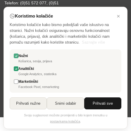
Telefon: (0)51 572 077, (0)51
231 927
×
Koristimo kolačiće
email:
info@frigotehnika.hr
Koristimo kolačiće kako bismo poboljšali vaše iskustvo na
INFORMACIJE
MOJ RAČUN
stranici. Nužni kolačići osiguravaju osnovnu funkcionalnost
(košarica, prijava), dok analitički i marketinški kolačići nam
Izjava o kolačićima (Cookie
Prijava
pomažu razumjeti kako koristite stranicu.
Saznajte više
policy)
Moj račun
Privatnost podataka
Povijest narudžbi
Nužni
Opći uvjeti
Košarica, sesija, prijava
Adrese
Snižena cijena
Analitički
Osobni podaci
Google Analytics, statistika
Načini plaćanja
Odustajanje, povrati, zamjene,
Marketinški
Načini dostave
reklamacije…
Facebook Pixel, remarketing
Pratite nas
Prihvati nužne
Snimi odabir
Prihvati sve
Svoju suglasnost možete promijeniti u bilo kojem trenutku u
postavkama kolačića
.
2024. Frigotehnika & Plastecs Srl - izrada 3d laser design