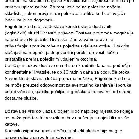
dostupni na skladištu šalju se korisniku isti ili slijedeći radni dan po
primitku uplate za iste. Za robu koja se ne nalazi na našem
skladištu, nakon provjere raspoloživosti artikla kod dobavljača
isporuka je po dogovoru.
Frigotehnika d.o.o. za dostavu koristi usluge dostavnih
(logističkih) službi ili vlastiti prijevoz. Dostava proizvoda moguća je
na području Republike Hrvatske. Zadržavamo pravo ne
prihvaćanja isporuke robe na pojedine udaljene otoke. U takvim
slučajevima moguće je dogovoriti isporuku do većih lučkih
pristaništa prema pojedinim udaljenim otocima.
Uobičajeni rokovi dostave su od 5 do 7 radnih dana na području
kontinentalne Hrvatske, te do 10 radnih dana za područje otoka.
Nakon što dostavna služba preuzme pošiljku, Frigotehnika d.o.o.
ne može preuzeti odgovornost za eventualno kašnjenje isporuke
usljed više sile, gubitka pošiljke ili grešaka uzrokovanih od strane
dostavne službe.
Dostava se vrši do ulaza u objekt ili do najbližeg mjesta do kojega
se može prići teretnim vozilom, bez unošenja u objekt ili na više
katove.
Korisnik osigurava unos uređaja u objekt ukoliko nije moguć
izravan ulaz transportnim kolicima!