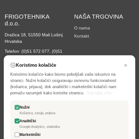
FRIGOTEHNIKA
NAŠA TRGOVINA
d.o.o.
O nama
Dražica 18, 51550 Mali Lošinj
Kontakt
Hrvatska
Telefon: (0)51 572 077, (0)51
231 927
×
Koristimo kolačiće
email:
info@frigotehnika.hr
Koristimo kolačiće kako bismo poboljšali vaše iskustvo na
INFORMACIJE
MOJ RAČUN
stranici. Nužni kolačići osiguravaju osnovnu funkcionalnost
(košarica, prijava), dok analitički i marketinški kolačići nam
Izjava o kolačićima (Cookie
Prijava
pomažu razumjeti kako koristite stranicu.
Saznajte više
policy)
Moj račun
Privatnost podataka
Povijest narudžbi
Nužni
Opći uvjeti
Košarica, sesija, prijava
Adrese
Snižena cijena
Analitički
Osobni podaci
Google Analytics, statistika
Načini plaćanja
Odustajanje, povrati, zamjene,
Marketinški
Načini dostave
reklamacije…